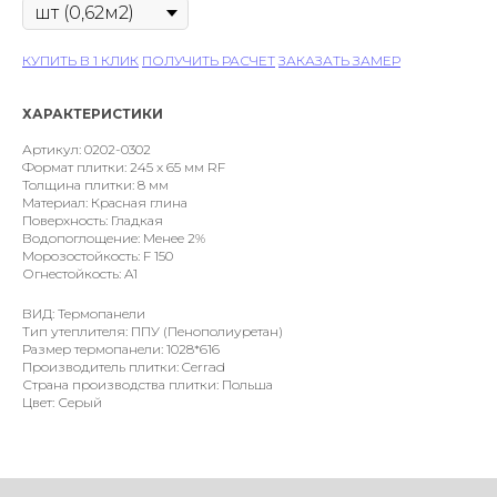
КУПИТЬ В 1 КЛИК
ПОЛУЧИТЬ РАСЧЕТ
ЗАКАЗАТЬ ЗАМЕР
ХАРАКТЕРИСТИКИ
Артикул: 0202-0302
Формат плитки: 245 x 65 мм RF
Толщина плитки: 8 мм
Материал: Красная глина
Поверхность: Гладкая
Водопоглощение: Менее 2%
Морозостойкость: F 150
Огнестойкость: A1
ВИД: Термопанели
Тип утеплителя: ППУ (Пенополиуретан)
Размер термопанели: 1028*616
Производитель плитки: Cerrad
Страна производства плитки: Польша
Цвет: Серый